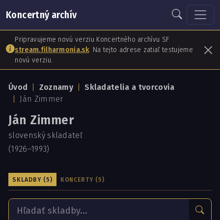
Koncertný archív
Pripravujeme novú verziu Koncertného archívu SF
stream.filharmonia.sk
. Na tejto adrese zatiaľ testujeme
novú verziu.
Úvod
Zoznamy
Skladatelia a tvorcovia
Ján Zimmer
Ján Zimmer
slovenský skladateľ
(1926–1993)
SKLADBY (5)
KONCERTY (5)