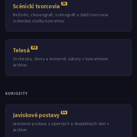
36
Scénickí tvorcovia
Režiséri, choreografi, scénografi a ďalší tvorcovia
scénickej zložky koncertov.
98
Telesá
Orchestry, zbory a komorné súbory v koncertnom
archíve.
KURIOZITY
54
Javiskové postavy
Javiskové postavy z operných a divadelných diel v
archíve.