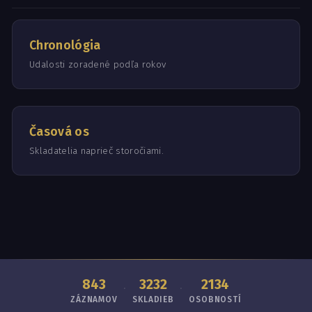
Chronológia
Udalosti zoradené podľa rokov
Časová os
Skladatelia naprieč storočiami.
843
3232
2134
·
·
ZÁZNAMOV
SKLADIEB
OSOBNOSTÍ