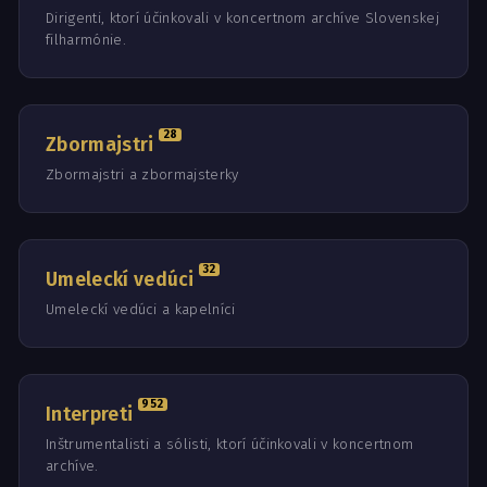
Dirigenti, ktorí účinkovali v koncertnom archíve Slovenskej
filharmónie.
28
Zbormajstri
Zbormajstri a zbormajsterky
32
Umeleckí vedúci
Umeleckí vedúci a kapelníci
952
Interpreti
Inštrumentalisti a sólisti, ktorí účinkovali v koncertnom
archíve.