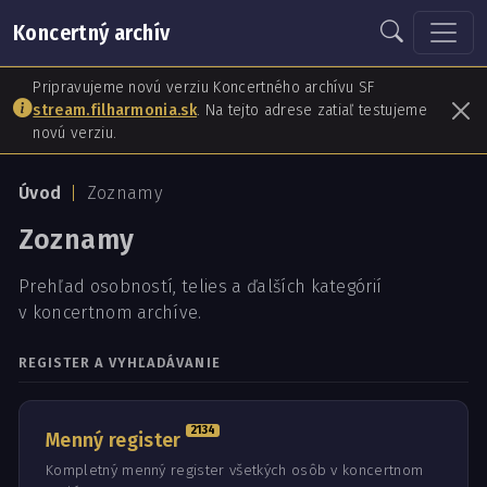
Koncertný archív
Pripravujeme novú verziu Koncertného archívu SF
stream.filharmonia.sk
. Na tejto adrese zatiaľ testujeme
novú verziu.
Úvod
Zoznamy
Zoznamy
Prehľad osobností, telies a ďalších kategórií
v koncertnom archíve.
REGISTER A VYHĽADÁVANIE
2134
Menný register
Kompletný menný register všetkých osôb v koncertnom