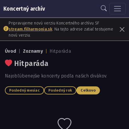
Koncertný archív
Pripravujeme novú verziu Koncertného archívu SF
stream.filharmonia.sk
. Na tejto adrese zatiaľ testujeme
novú verziu.
Úvod
Zoznamy
Hitparáda
Hitparáda
Najobľúbenejšie koncerty podľa našich divákov.
Posledný mesiac
Posledný rok
Celkovo