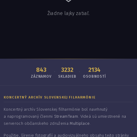
Žiadne lajky zatiaľ.
843
3232
2134
·
·
ZÁZNAMOV
SKLADIEB
OSOBNOSTÍ
KONCERTNÝ ARCHÍV SLOVENSKEJ FILHARMÓNIE
Koncertný archív Slovenskej filharmónie bol navrhnutý
a naprogramovaný členmi
StreamTeam
. Videá sú umiestnené na
serveroch občianskeho združenia
Multiplace
.
Použitie, šírenie fotografií a audiovizuálneho obsahu tejto stránky